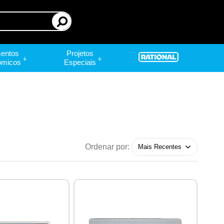
entos
Projetos
ômicos
Especiais
Ordenar por: