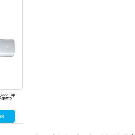
l Eco Top
Agratto
es