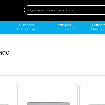
Utilidades
Utensílios
Equipam
Domésticas
Gourmet
Gastron
ado