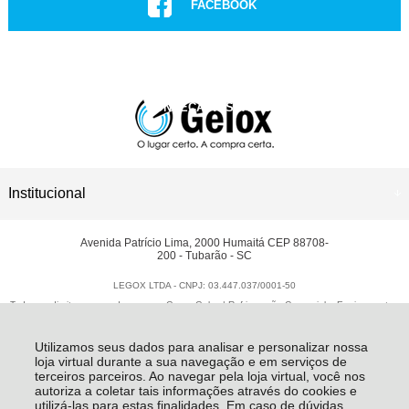
FACEBOOK
INSTAGRAM
CONHEÇA NOSSAS LOJAS
ASSISTÊNCIA TÉCNICA
Institucional
Avenida Patrício Lima, 2000 Humaitá CEP 88708-
200 - Tubarão - SC
LEGOX LTDA - CNPJ: 03.447.037/0001-50
Todos os direitos reservados
-
Grupo Gelox | Refrigeração Comercial e Equipamentos
Gastronômicos
-
2026
Utilizamos seus dados para analisar e personalizar nossa
loja virtual durante a sua navegação e em serviços de
terceiros parceiros. Ao navegar pela loja virtual, você nos
autoriza a coletar tais informações através do cookies e
utilizá-las para estas finalidades. Em caso de dúvidas,