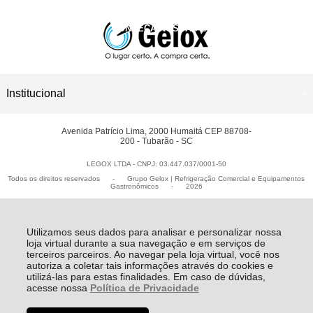
CONHEÇA NOSSAS LOJAS
ASSISTÊNCIA TÉCNICA
Institucional
Avenida Patrício Lima, 2000 Humaitá CEP 88708-
200 - Tubarão - SC
LEGOX LTDA - CNPJ: 03.447.037/0001-50
Todos os direitos reservados
-
Grupo Gelox | Refrigeração Comercial e Equipamentos
Gastronômicos
-
2026
Utilizamos seus dados para analisar e personalizar nossa
loja virtual durante a sua navegação e em serviços de
terceiros parceiros. Ao navegar pela loja virtual, você nos
autoriza a coletar tais informações através do cookies e
utilizá-las para estas finalidades. Em caso de dúvidas,
acesse nossa
Política de Privacidade