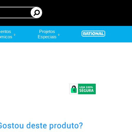
entos
Projetos
ômicos
Especiais