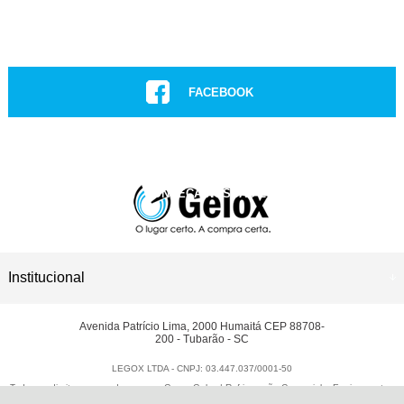
6
Produtos
FACEBOOK
INSTAGRAM
CONHEÇA NOSSAS LOJAS
ASSISTÊNCIA TÉCNICA
Institucional
Avenida Patrício Lima, 2000 Humaitá CEP 88708-
200 - Tubarão - SC
LEGOX LTDA - CNPJ: 03.447.037/0001-50
Todos os direitos reservados
-
Grupo Gelox | Refrigeração Comercial e Equipamentos
Gastronômicos
-
2026