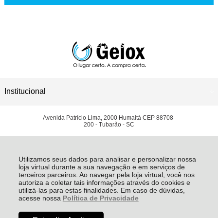
INSTAGRAM
CONHEÇA NOSSAS LOJAS
ASSISTÊNCIA TÉCNICA
Institucional
Avenida Patrício Lima, 2000 Humaitá CEP 88708-
200 - Tubarão - SC
LEGOX LTDA - CNPJ: 03.447.037/0001-50
Todos os direitos reservados
-
Grupo Gelox | Refrigeração Comercial e Equipamentos
Gastronômicos
-
2026
Utilizamos seus dados para analisar e personalizar nossa
loja virtual durante a sua navegação e em serviços de
terceiros parceiros. Ao navegar pela loja virtual, você nos
autoriza a coletar tais informações através do cookies e
utilizá-las para estas finalidades. Em caso de dúvidas,
acesse nossa
Política de Privacidade