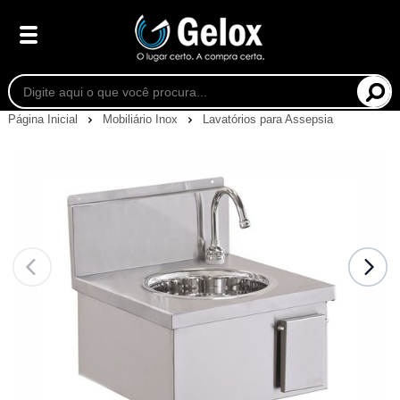
Página Inicial
Mobiliário Inox
Lavatórios para Assepsia