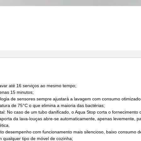
lavar até 16 serviços ao mesmo tempo;
enas 15 minutos;
ogia de sensores sempre ajustará a lavagem com consumo otimizado 
tura de 75°C o que elimina a maioria das bactérias;
al: No caso de um tubo danificado, o Aqua Stop corta o forneciment
 aporta da lava-louças abre-se automaticamente, apenas levemente, pa
ética.
lto desempenho com funcionamento mais silencioso, baixo consumo de 
m qualquer tipo de móvel de cozinha;