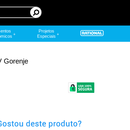
entos
Projetos
ômicos
Especiais
V Gorenje