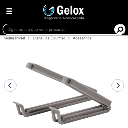
Página Inicial
Utensílios Gourmet
Acessórios