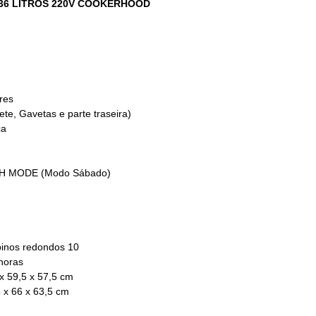
36 LITROS 220V COOKERHOOD
res
e, Gavetas e parte traseira)
ca
TH MODE (Modo Sábado)
inos redondos 10
horas
x 59,5 x 57,5 cm
 x 66 x 63,5 cm