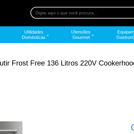
Utilidades
Utensílios
Equipam
Domésticas
Gourmet
Gastron
tir Frost Free 136 Litros 220V Cookerhoo