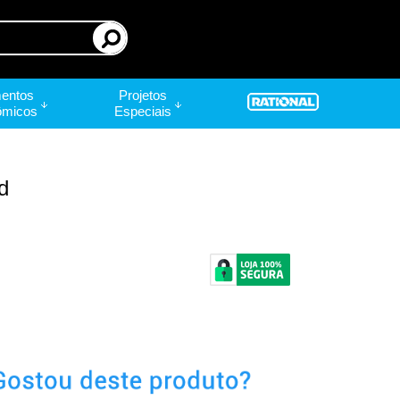
entos
Projetos
ômicos
Especiais
d