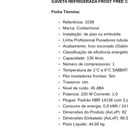
GAVETA REFRIGERADA FROST FREE 1
Ficha Técnica:
Referência: 1038
Marca: Cookerhood
Instalação: de piso ou embutida
Linha Profissional Puxadores tubula
Acabamento: Inox escovado (Gabinet
Classificação de eficiência energéti
Capacidade: 136 litros
Número de compressores: 1
Temperatura de 1°C a 6°C SABBA
Pés niveladores frontais: Sim
Traseiros: sim
Nível de ruído: 45 dBA
Potencia: 220 W Corrente: 1,0
Plugue: Padrão NBR 14136 com 3 p
Consumo de energia: 0,8 kWh / 24 
Dimensões do Produto (AxLxP): 82 
Dimensões Embalado (AxLxP): 86,5
Peso Líquido: 44,60 kg