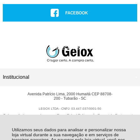
FACEBOOK
INSTAGRAM
CONHEÇA NOSSAS LOJAS
ASSISTÊNCIA TÉCNICA
Institucional
Avenida Patrício Lima, 2000 Humaitá CEP 88708-
200 - Tubarão - SC
LEGOX LTDA - CNPJ: 03.447.037/0001-50
Todos os direitos reservados
-
Grupo Gelox | Refrigeração Comercial e Equipamentos
Gastronômicos
-
2026
Utilizamos seus dados para analisar e personalizar nossa
loja virtual durante a sua navegação e em serviços de
terceiros parceiros. Ao navegar pela loja virtual, você nos