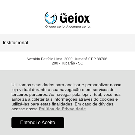
CONHEÇA NOSSAS LOJAS
ASSISTÊNCIA TÉCNICA
Institucional
Avenida Patrício Lima, 2000 Humaitá CEP 88708-
200 - Tubarão - SC
LEGOX LTDA - CNPJ: 03.447.037/0001-50
Todos os direitos reservados
-
Grupo Gelox | Refrigeração Comercial e Equipamentos
Gastronômicos
-
2026
Utilizamos seus dados para analisar e personalizar nossa
loja virtual durante a sua navegação e em serviços de
terceiros parceiros. Ao navegar pela loja virtual, você nos
autoriza a coletar tais informações através do cookies e
utilizá-las para estas finalidades. Em caso de dúvidas,
acesse nossa
Política de Privacidade
Entendi e Aceito