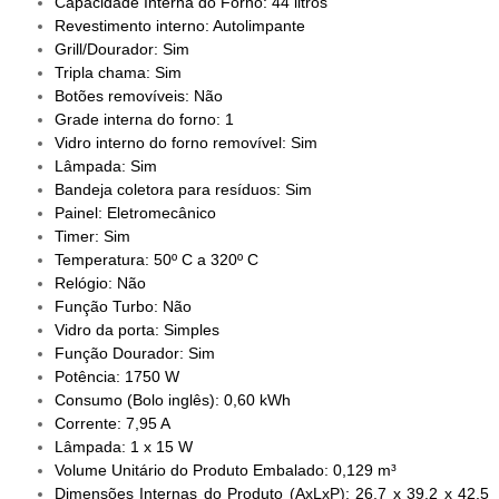
Capacidade Interna do Forno: 44 litros
Revestimento interno: Autolimpante
Grill/Dourador: Sim
Tripla chama: Sim
Botões removíveis: Não
Grade interna do forno: 1
Vidro interno do forno removível: Sim
Lâmpada: Sim
Bandeja coletora para resíduos: Sim
Painel: Eletromecânico
Timer: Sim
Temperatura: 50º C a 320º C
Relógio: Não
Função Turbo: Não
Vidro da porta: Simples
Função Dourador: Sim
Potência: 1750 W
Consumo (Bolo inglês): 0,60 kWh
Corrente: 7,95 A
Lâmpada: 1 x 15 W
Volume Unitário do Produto Embalado: 0,129 m³
Dimensões Internas do Produto (AxLxP): 26,7 x 39,2 x 42,5