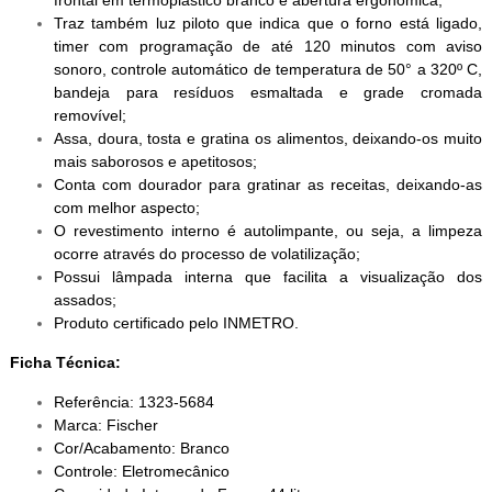
frontal em termoplástico branco e abertura ergonômica;
Traz também luz piloto que indica que o forno está ligado,
timer com programação de até 120 minutos com aviso
sonoro, controle automático de temperatura de 50° a 320º C,
bandeja para resíduos esmaltada e grade cromada
removível;
Assa, doura, tosta e gratina os alimentos, deixando-os muito
mais saborosos e apetitosos;
Conta com dourador para gratinar as receitas, deixando-as
com melhor aspecto;
O revestimento interno é autolimpante, ou seja, a limpeza
ocorre através do processo de volatilização;
Possui lâmpada interna que facilita a visualização dos
assados;
Produto certificado pelo INMETRO.
Ficha Técnica:
Referência: 1323-5684
Marca: Fischer
Cor/Acabamento: Branco
Controle: Eletromecânico