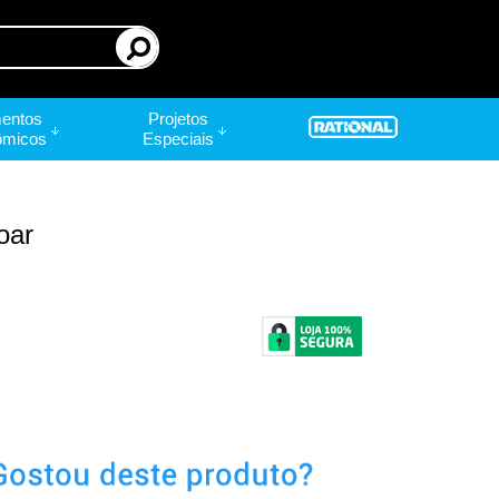
entos
Projetos
ômicos
Especiais
oar