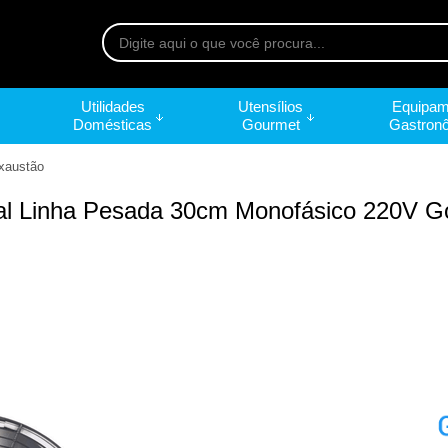
Utilidades
Utensílios
Equipam
Domésticas
Gourmet
Gastron
Exaustão
rial Linha Pesada 30cm Monofásico 220V G