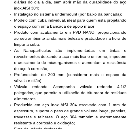
diárias do dia a dia, sem abrir mão da durabilidade do aço
inox AISI 304;
Instalação no sistema undermount (por baixo da bancada);
Modelo com cuba individual, ideal para quem está projetando
o espaço com uma bancada de apoio maior;
Produto com acabamento em PVD NANO, proporcionando
ao seu ambiente ainda mais beleza e praticidade na hora de
limpar a cuba;
As Nanopartículas são implementadas em tintas e
revestimentos deixando o aço mais liso e uniforme, impedem
o crescimento de microrganismos e aumentam a resistência
do aço à corrosão;
Profundidade de 200 mm (considerar mais o espaço da
válvula e sifão);
Válvula redonda: Acompanha válvula redonda 4.1/2
polegadas, que permite a utilização do triturador de resíduos
alimentares;
Produzida em aço inox AISI 304 escovado com 1 mm de
espessura, suporta o peso de grande volume louça, panelas,
travessas e talheres. O aço 304 também é extremamente
resistente a corrosão e oxidação;
Furo da válvula deslocado.