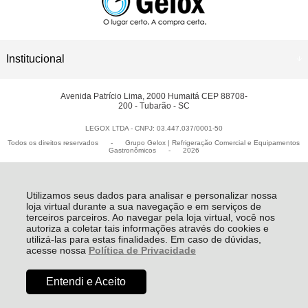
ASSISTÊNCIA TÉCNICA
Institucional
Avenida Patrício Lima, 2000 Humaitá CEP 88708-
200 - Tubarão - SC
LEGOX LTDA - CNPJ: 03.447.037/0001-50
Todos os direitos reservados
-
Grupo Gelox | Refrigeração Comercial e Equipamentos
Gastronômicos
-
2026
Utilizamos seus dados para analisar e personalizar nossa
loja virtual durante a sua navegação e em serviços de
terceiros parceiros. Ao navegar pela loja virtual, você nos
autoriza a coletar tais informações através do cookies e
utilizá-las para estas finalidades. Em caso de dúvidas,
acesse nossa
Política de Privacidade
Entendi e Aceito