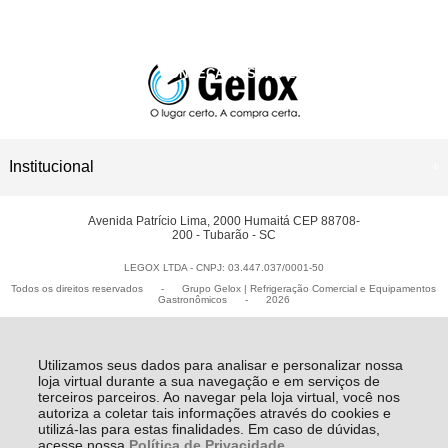
INSTAGRAM
CONHEÇA NOSSAS LOJAS
ASSISTÊNCIA TÉCNICA
Institucional
Avenida Patrício Lima, 2000 Humaitá CEP 88708-
200 - Tubarão - SC
LEGOX LTDA - CNPJ: 03.447.037/0001-50
Todos os direitos reservados
-
Grupo Gelox | Refrigeração Comercial e Equipamentos
Gastronômicos
-
2026
Utilizamos seus dados para analisar e personalizar nossa
loja virtual durante a sua navegação e em serviços de
terceiros parceiros. Ao navegar pela loja virtual, você nos
autoriza a coletar tais informações através do cookies e
utilizá-las para estas finalidades. Em caso de dúvidas,
acesse nossa
Política de Privacidade