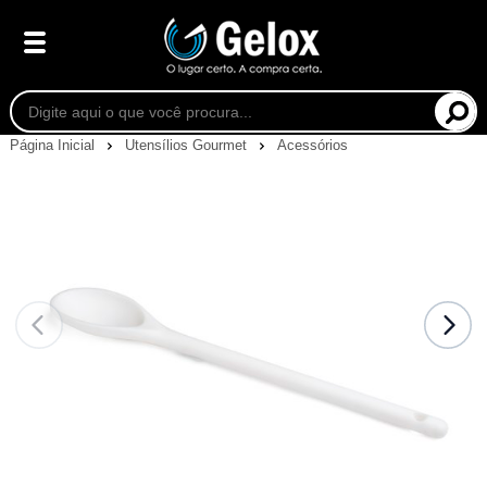
Página Inicial
Utensílios Gourmet
Acessórios