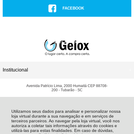
FACEBOOK
INSTAGRAM
CONHEÇA NOSSAS LOJAS
ASSISTÊNCIA TÉCNICA
Institucional
Avenida Patrício Lima, 2000 Humaitá CEP 88708-
200 - Tubarão - SC
LEGOX LTDA - CNPJ: 03.447.037/0001-50
Todos os direitos reservados
-
Grupo Gelox | Refrigeração Comercial e Equipamentos
Gastronômicos
-
2026
Utilizamos seus dados para analisar e personalizar nossa
loja virtual durante a sua navegação e em serviços de
terceiros parceiros. Ao navegar pela loja virtual, você nos
autoriza a coletar tais informações através do cookies e
utilizá-las para estas finalidades. Em caso de dúvidas,