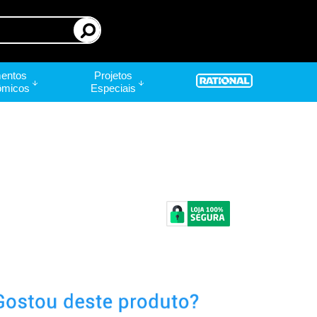
entos
Projetos
ômicos
Especiais