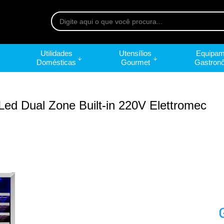
Utilidades
Utensílios
Equipam
Domésticas
Gourmet
Gastron
Led Dual Zone Built-in 220V Elettromec