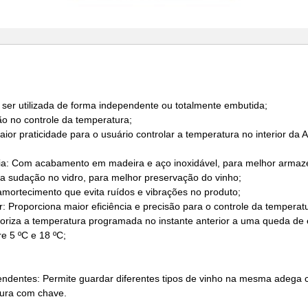
e ser utilizada de forma independente ou totalmente embutida;
ão no controle da temperatura;
or praticidade para o usuário controlar a temperatura no interior da 
meia: Com acabamento em madeira e aço inoxidável, para melhor arma
 a sudação no vidro, para melhor preservação do vinho;
amortecimento que evita ruídos e vibrações no produto;
: Proporciona maior eficiência e precisão para o controle da temperat
iza a temperatura programada no instante anterior a uma queda de 
re 5 ºC e 18 ºC;
ndentes: Permite guardar diferentes tipos de vinho na mesma adega c
tura com chave.